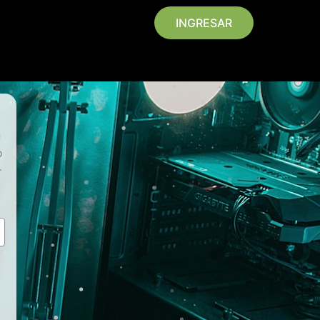
INGRESAR
n
o
r