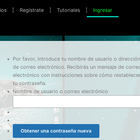
ños
Regístrate
Tutoriales
Ingresar
Por favor, introduce tu nombre de usuario o direcció
de correo electrónico. Recibirás un mensaje de corre
electrónico con instrucciones sobre cómo restablece
tu contraseña.
Nombre de usuario o correo electrónico
Obtener una contraseña nueva