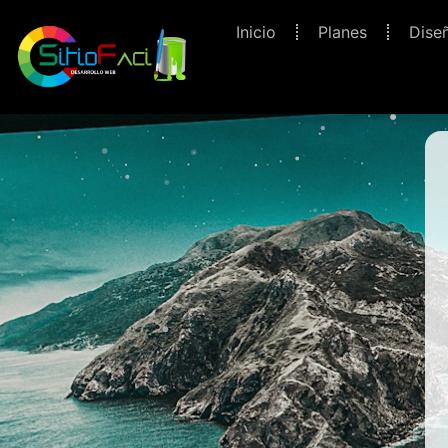
Ir
Inicio
Planes
Dise
al
contenido